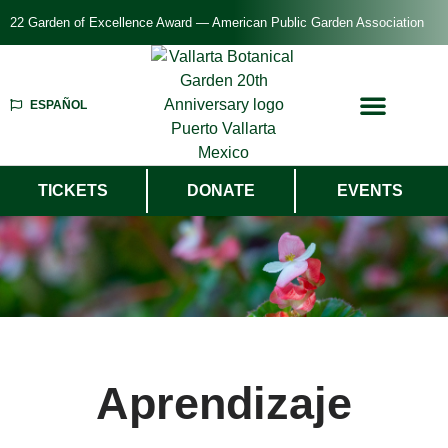
22 Garden of Excellence Award — American Public Garden Association
ESPAÑOL
TICKETS
DONATE
EVENTS
Aprendizaje