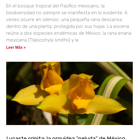
En el bosque tropical del Pacífico mexicano, la
biodiversidad no siempre se manifiesta en lo evidente. A
veces ocurre en silencio: una pequeña rana descansa
dentro de una planta, protegida por sus hojas. La escena
reúne a dos especies endémicas de México: la rana enana
mexicana (Tlalocohyla smithii) y la
Leer Más »
Lycaste crinita: la orquídea “peluda” de México